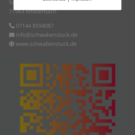
Schillerstraße 17
71563 Affalterbach
07144 8594087
info@schwabenstuck.de
www.schwabenstuck.de