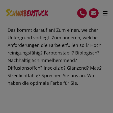
Skip
to
Tog
content
Nav
Startseite
Das kommt darauf an! Zum einen, welcher
Untergrund vorliegt. Zum anderen, welche
Leistungen
Anforderungen die Farbe erfüllen soll? Hoch
Vorteile
reinigungsfähig? Farbtonstabil? Biologisch?
Nachhaltig Schimmelhemmend?
Galerie
Diffusionsoffen? Insektizid? Glänzend? Matt?
Streiflichtfähig? Sprechen Sie uns an. Wir
Zertifikate
haben die optimale Farbe für Sie.
FAQ
(07144) – 859 40 87
Kostenlose Beratung