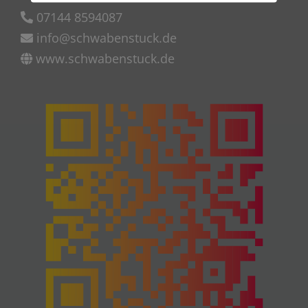
07144 8594087
info@schwabenstuck.de
www.schwabenstuck.de