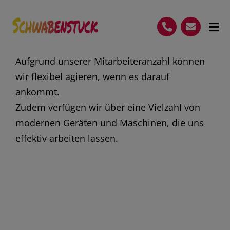
Skip
to
Tog
content
Nav
Startseite
Aufgrund unserer Mitarbeiteranzahl können
wir flexibel agieren, wenn es darauf
Leistungen
ankommt.
Vorteile
Zudem verfügen wir über eine Vielzahl von
modernen Geräten und Maschinen, die uns
Galerie
effektiv arbeiten lassen.
Zertifikate
FAQ
(07144) – 859 40 87
Kostenlose Beratung